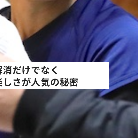
解
消
だ
け
で
な
く
楽
し
さ
が
人
気
の
秘
密