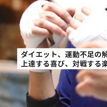
ダ
イ
エ
ッ
ト
、
運
動
不
足
の
上
達
す
る
喜
び
、
対
戦
す
る